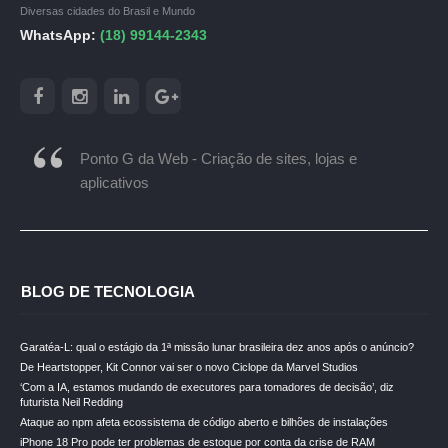
Diversas cidades do Brasil e Mundo
WhatsApp:
(18) 99144-2343
Ponto G da Web - Criação de sites, lojas e
aplicativos
BLOG DE TECNOLOGIA
Garatéa-L: qual o estágio da 1ª missão lunar brasileira dez anos após o anúncio?
De Heartstopper, Kit Connor vai ser o novo Ciclope da Marvel Studios
‘Com a IA, estamos mudando de executores para tomadores de decisão’, diz
futurista Neil Redding
Ataque ao npm afeta ecossistema de código aberto e bilhões de instalações
iPhone 18 Pro pode ter problemas de estoque por conta da crise de RAM