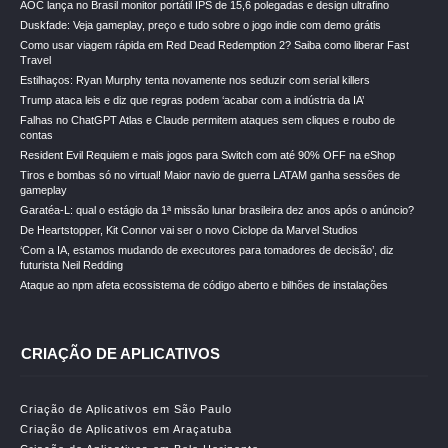
AOC lança no Brasil monitor portátil IPS de 15,6 polegadas e design ultrafino
Duskfade: Veja gameplay, preço e tudo sobre o jogo indie com demo grátis
Como usar viagem rápida em Red Dead Redemption 2? Saiba como liberar Fast
Travel
Estilhaços: Ryan Murphy tenta novamente nos seduzir com serial killers
Trump ataca leis e diz que regras podem ‘acabar com a indústria da IA’
Falhas no ChatGPT Atlas e Claude permitem ataques sem cliques e roubo de
contas
Resident Evil Requiem e mais jogos para Switch com até 90% OFF na eShop
Tiros e bombas só no virtual! Maior navio de guerra LATAM ganha sessões de
gameplay
Garatéa-L: qual o estágio da 1ª missão lunar brasileira dez anos após o anúncio?
De Heartstopper, Kit Connor vai ser o novo Ciclope da Marvel Studios
‘Com a IA, estamos mudando de executores para tomadores de decisão’, diz
futurista Neil Redding
Ataque ao npm afeta ecossistema de código aberto e bilhões de instalações
CRIAÇÃO DE APLICATIVOS
Criação de Aplicativos em São Paulo
Criação de Aplicativos em Araçatuba