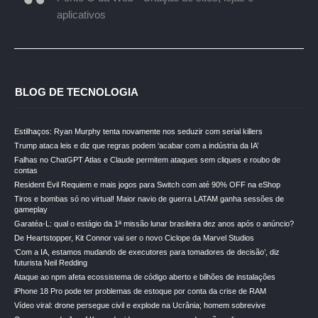
aplicativos
BLOG DE TECNOLOGIA
Estilhaços: Ryan Murphy tenta novamente nos seduzir com serial killers
Trump ataca leis e diz que regras podem ‘acabar com a indústria da IA’
Falhas no ChatGPT Atlas e Claude permitem ataques sem cliques e roubo de
contas
Resident Evil Requiem e mais jogos para Switch com até 90% OFF na eShop
Tiros e bombas só no virtual! Maior navio de guerra LATAM ganha sessões de
gameplay
Garatéa-L: qual o estágio da 1ª missão lunar brasileira dez anos após o anúncio?
De Heartstopper, Kit Connor vai ser o novo Ciclope da Marvel Studios
‘Com a IA, estamos mudando de executores para tomadores de decisão’, diz
futurista Neil Redding
Ataque ao npm afeta ecossistema de código aberto e bilhões de instalações
iPhone 18 Pro pode ter problemas de estoque por conta da crise de RAM
Vídeo viral: drone persegue civil e explode na Ucrânia; homem sobrevive