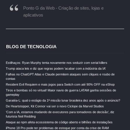
Ponto G da Web - Criação de sites, lojas e
aplicativos
BLOG DE TECNOLOGIA
Estilhaços: Ryan Murphy tenta novamente nos seduzir com serial killers
Trump ataca leis e diz que regras podem ‘acabar com a indústria da IA’
Falhas no ChatGPT Atlas e Claude permitem ataques sem cliques e roubo de
contas
Resident Evil Requiem e mais jogos para Switch com até 90% OFF na eShop
Tiros e bombas só no virtual! Maior navio de guerra LATAM ganha sessões de
gameplay
Garatéa-L: qual o estágio da 1ª missão lunar brasileira dez anos após o anúncio?
De Heartstopper, Kit Connor vai ser o novo Ciclope da Marvel Studios
‘Com a IA, estamos mudando de executores para tomadores de decisão’, diz
futurista Neil Redding
Ataque ao npm afeta ecossistema de código aberto e bilhões de instalações
iPhone 18 Pro pode ter problemas de estoque por conta da crise de RAM