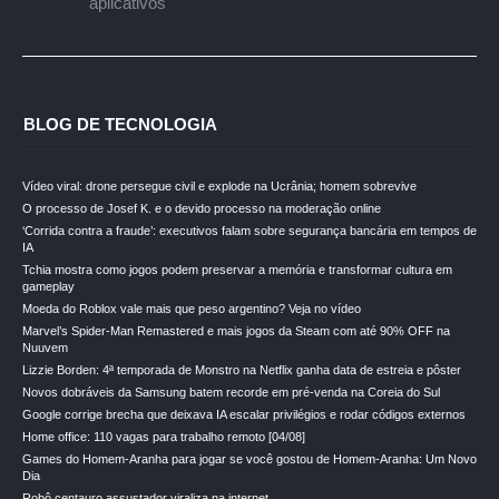
aplicativos
BLOG DE TECNOLOGIA
Vídeo viral: drone persegue civil e explode na Ucrânia; homem sobrevive
O processo de Josef K. e o devido processo na moderação online
‘Corrida contra a fraude’: executivos falam sobre segurança bancária em tempos de
IA
Tchia mostra como jogos podem preservar a memória e transformar cultura em
gameplay
Moeda do Roblox vale mais que peso argentino? Veja no vídeo
Marvel’s Spider-Man Remastered e mais jogos da Steam com até 90% OFF na
Nuuvem
Lizzie Borden: 4ª temporada de Monstro na Netflix ganha data de estreia e pôster
Novos dobráveis da Samsung batem recorde em pré-venda na Coreia do Sul
Google corrige brecha que deixava IA escalar privilégios e rodar códigos externos
Home office: 110 vagas para trabalho remoto [04/08]
Games do Homem-Aranha para jogar se você gostou de Homem-Aranha: Um Novo
Dia
Robô centauro assustador viraliza na internet